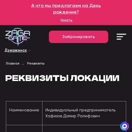
+7 (930) 298-78-
А что мы предлагаем на День
88
Забронировать
рождение?
Узнать
Дзержинск
Забронировать
Дзержинск
→
Главная
Реквизиты
ЮРИДИЧЕСКАЯ
РЕКВИЗИТЫ ЛОКАЦИИ
ИНФОРМАЦИЯ
ЮРИДИЧЕСКАЯ
Наименование
Индивидуальный предприниматель
ИНФОРМАЦИЯ
Хафизов Дамир Ралифович